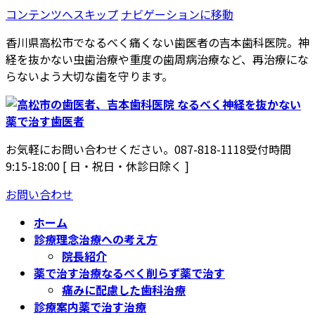
コンテンツへスキップ
ナビゲーションに移動
香川県高松市でなるべく痛くない歯医者の吉本歯科医院。神
経を抜かない虫歯治療や重度の歯周病治療など、再治療にな
らないよう大切な歯を守ります。
お気軽にお問い合わせください。
087-818-1118
受付時間
9:15-18:00 [ 日・祝日・休診日除く ]
お問い合わせ
ホーム
診療理念
治療への考え方
院長紹介
薬で治す治療
なるべく削らず薬で治す
痛みに配慮した歯科治療
診療案内
薬で治す治療