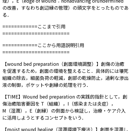
理），E（edge of wound：nonadvancing orundermined
の改善，すなわち創辺縁の管理）の頭文字をとったものであ
る．
============ここまで引用
=======================
============ここから用語説明引用
=======================
【wound bed preparation（創面環境調整）】創傷の治癒
を促進するため，創面の環境を整えること．具体的には壊死
組織の除去，細菌負荷の軽減，創部の乾燥防止，過剰な滲出
液の制御，ポケットや創縁の処理を行う．
【TIME】Wound bed preparation の実践的指針として，創
傷治癒阻害要因を T（組織），I（感染または炎症），
M（湿潤），E（創縁）の側面から検証し，治療・ケア介入
に活用しようとするコンセプトをいう．
【moist wound healing（湿潤環境下療法）】創面を湿潤し