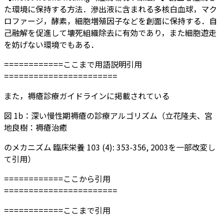
た環境に保持する方法．滲出液に含まれる多核白血球，マク
ロファージ，酵素，細胞増殖因子などを創面に保持する．自
己融解を促進して壊死組織除去に有効であり，また細胞遊走
を妨げない環境でもある．
============ここまで用語説明引用
=======================
また，褥瘡診療ガイドラインに掲載されている
図 1b：深い慢性期褥瘡の診療アルゴリズム（立花隆夫、宮
地良樹：褥瘡治癒
のメカニズム 臨床栄養 103 (4): 353-356, 2003を一部改変し
て引用）
============ここから引用
=======================
============ここまで引用