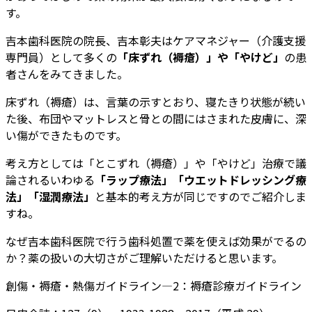
す。
吉本歯科医院の院長、吉本彰夫はケアマネジャー（介護支援
専門員）として多くの
「床ずれ（褥瘡）」や「やけど」
の患
者さんをみてきました。
床ずれ（褥瘡）は、言葉の示すとおり、寝たきり状態が続い
た後、布団やマットレスと骨との間にはさまれた皮膚に、深
い傷ができたものです。
考え方としては「とこずれ（褥瘡）」や「やけど」治療で議
論されるいわゆる
「ラップ療法」「ウエットドレッシング療
法」「湿潤療法」
と基本的考え方が同じですのでご紹介しま
すね。
なぜ吉本歯科医院で行う歯科処置で薬を使えば効果がでるの
か？薬の扱いの大切さがご理解いただけると思います。
創傷・褥瘡・熱傷ガイドライン―2：褥瘡診療ガイドライン