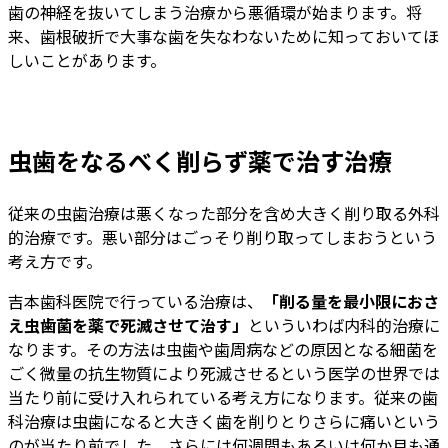
歯の神経を抜いてしまう治療から悪循環が始まります。将
来、歯根破折で大事な歯を失なわないために知っておいてほ
しいことがあります。
虫歯をなるべく削らず薬で治す治療
従来の虫歯治療は悪くなった部分を含め大きく削り取る外科
的治療です。悪い部分はごっそり削り取ってしまおうという
考え方です。
吉本歯科医院で行っている治療は、
「削る量を最小限におさ
え虫歯菌を薬で死滅させて治す」
といういわば内科的治療に
なります。その方法は虫歯や歯周病などの原因となる細菌を
ごく微量の抗生物質により死滅させるという医学の世界では
当たり前に受け入れられている考え方になります。従来の歯
科治療は虫歯になると大きく歯を削りとりさらに痛いという
のが当たり前でした。さらには何週間もあるいは何か月も通