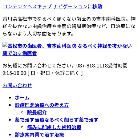
コンテンツへスキップ
ナビゲーションに移動
香川県高松市でなるべく痛くない歯医者の吉本歯科医院。神
経を抜かない虫歯治療や重度の歯周病治療など、再治療にな
らないよう大切な歯を守ります。
お気軽にお問い合わせください。
087-818-1118
受付時間
9:15-18:00 [ 日・祝日・休診日除く ]
お問い合わせ
ホーム
診療理念
治療への考え方
院長紹介
薬で治す治療
なるべく削らず薬で治す
痛みに配慮した歯科治療
診療案内
薬で治す治療