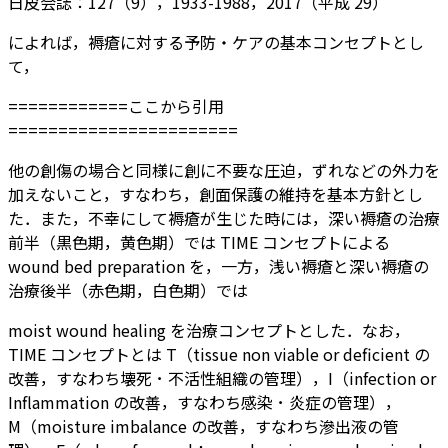
日皮会誌：127（9），1933-1988，2017（平成 29）
によれば，褥瘡に対する予防・ケアの基本コンセプトとし
て，
============ここから引用
=======================
他の創傷の場合と同様に創に不要な圧迫，ずれなどの外力を
加えないこと，すなわち，創面保護の維持を基本方針とし
た．また，不幸にして褥瘡が生じた時には，深い褥瘡の治療
前半（黒色期，黄色期）では TIME コンセプトによる
wound bed preparation を，一方，浅い褥瘡と深い褥瘡の
治療後半（赤色期，白色期）では
moist wound healing を治療コンセプトとした．なお，
TIME コンセプトとは T（tissue non viable or deficient の
改善，すなわち壊死 ･ 不活性組織の管理），I（infection or
Inflammation の改善，すなわち感染 ･ 炎症の管理），
M（moisture imbalance の改善，すなわち滲出液の管