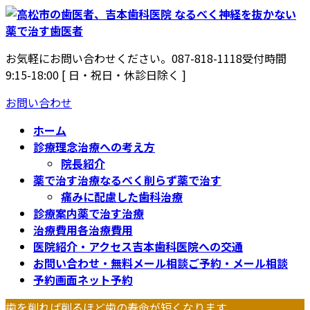
コ
ナ
ン
ビ
テ
ゲ
お気軽にお問い合わせください。
087-818-1118
受付時間
ン
ー
9:15-18:00 [ 日・祝日・休診日除く ]
ツ
シ
へ
ョ
お問い合わせ
ス
ン
キ
に
ホーム
ッ
移
診療理念
治療への考え方
プ
動
院長紹介
薬で治す治療
なるべく削らず薬で治す
痛みに配慮した歯科治療
診療案内
薬で治す治療
治療費用
各治療費用
医院紹介・アクセス
吉本歯科医院への交通
お問い合わせ・無料メール相談
ご予約・メール相談
予約画面
ネット予約
歯を削れば削るほど歯の寿命が短くなります