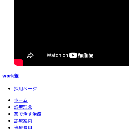
work親
採用ページ
ホーム
診療理念
薬で治す治療
診療案内
治療費用