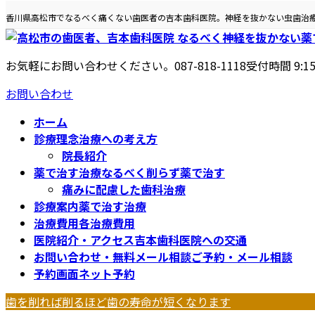
コ
ナ
香川県高松市でなるべく痛くない歯医者の吉本歯科医院。神経を抜かない虫歯治
ン
ビ
テ
ゲ
ン
ー
お気軽にお問い合わせください。
087-818-1118
受付時間 9:1
ツ
シ
へ
ョ
お問い合わせ
ス
ン
ホーム
キ
に
診療理念
治療への考え方
ッ
移
院長紹介
プ
動
薬で治す治療
なるべく削らず薬で治す
痛みに配慮した歯科治療
診療案内
薬で治す治療
治療費用
各治療費用
医院紹介・アクセス
吉本歯科医院への交通
お問い合わせ・無料メール相談
ご予約・メール相談
予約画面
ネット予約
歯を削れば削るほど歯の寿命が短くなります