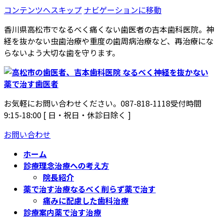
コンテンツへスキップ
ナビゲーションに移動
香川県高松市でなるべく痛くない歯医者の吉本歯科医院。神
経を抜かない虫歯治療や重度の歯周病治療など、再治療にな
らないよう大切な歯を守ります。
お気軽にお問い合わせください。
087-818-1118
受付時間
9:15-18:00 [ 日・祝日・休診日除く ]
お問い合わせ
ホーム
診療理念
治療への考え方
院長紹介
薬で治す治療
なるべく削らず薬で治す
痛みに配慮した歯科治療
診療案内
薬で治す治療